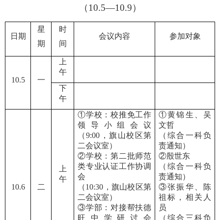
（
10.5—10.9）
星
时
日期
会议内容
参加对象
期
间
上
午
10.5
一
下
午
①学校：校推免工作
①黄锦生、吴
领导小组会议
文哲
（9:00，旗山校区第
（综合一科负
二会议室）
责通知）
②学校：第二批师范
②殷世东
类专业认证工作协调
（综合一科负
上
会
责通知）
午
10.6
二
（10:30，旗山校区第
③张振华、陈
二会议室）
祖标，相关人
③学部：
对接帮扶德
员
旺中学研讨会
（综合三科负