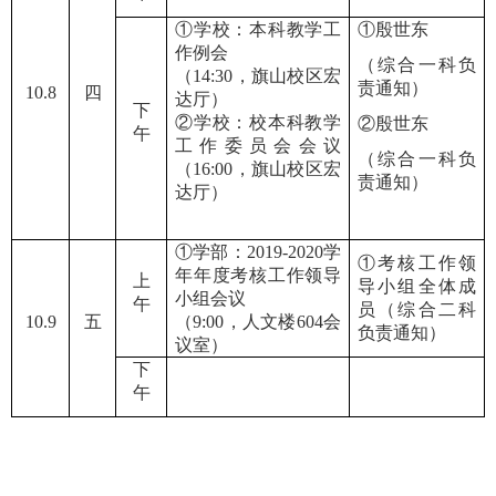
①学校：本科教学工
①殷世东
作例会
（综合一科负
（14:30，旗山校区宏
责通知）
10.8
四
达厅）
下
②学校：校本科教学
②殷世东
午
工作委员会会议
（综合一科负
（16:00，旗山校区宏
责通知）
达厅）
①学部：2019
-
2020学
①考核工作领
年年度考核工作领导
上
导小组全体成
小组会议
午
员（综合二科
10.9
五
（9:00，人文楼604会
负责通知）
议室）
下
午