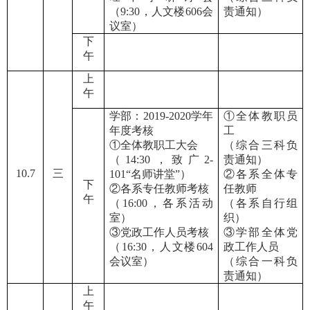
（9:30，人文楼606会
责通知）
议室）
下
午
上
午
学部：2019
-
2020学年
①全体教职员
年度考核
工
①全体教职工大会
（综合三科负
（14:30，致广2-
责通知）
10.7
三
101“名师讲堂”）
②各系全体专
下
②各系专任教师考核
任教师
午
（16:00，各系活动
（各系自行组
室）
织）
③党政工作人员考核
③学部全体党
（16:30，人文楼604
政工作人员
会议室）
（综合一科负
责通知）
上
午