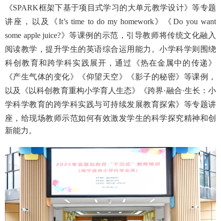
《
SPARK
框架下基于项目式学习的大单元教学设计》等专题
讲座，以及《
It
’
s time to do my homework
》《
Do you want
some apple juice?
》等课例的示范，引导教师将传统文化融入
阅读教学，提升学生的英语综合运用能力。
小学
科学则围绕
科创教育和跨学科实践展开，通过《热在金属中的传递》
《产生气体的变化》《仰望天空》《影子的秘密》等课例，
以及《以科创教育重构小学育人生态》《跨界
·融合·生长：小
学科学教育的跨学科实践与可持续发展教育探索》等专题讲
座，
给现场教师示范如何有效
激发学生的科学探究精神和创
新能力。