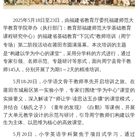
2025
年
5
月
1
8
日至
2
3
日，由福建省教育厅
委托
福建师范大
学
教育学院举
办
（执行部门：教育部
福建师范大学
基础教育
课程研究中心）
的福建省基础教育
“下沉式”教师培训（周宁
专场）第二阶段活动
在
莆田市
圆满落幕
。本次
培训的主题
是
“构建以
学为中心的课堂
”，采用分学科
的
方式进行，通过
专家引领、名师示范、专题研讨等形式，面向周宁县骨干教
师
145
人
，分别开展了为期
1
～
2
天
的精准培训。
5
月
18
-
20
日，小学语文骨干教师率先开启培训之旅。在
莆田市城厢区第一实验小学，专家们围绕“学为中心”课堂的
实操要义，深入解读了“师让学·读思达五步骤”的课堂模式，
并结合《杨氏之子
》《
童年的发现
》《白鹅
》等课例，开展
了大单元教学设计的示范与研讨，引导
周宁
教师们构建以学
生为主体、以思维为核心的高效课堂。
5
月
20
日，小学英语学科聚焦于项目式学习，通过