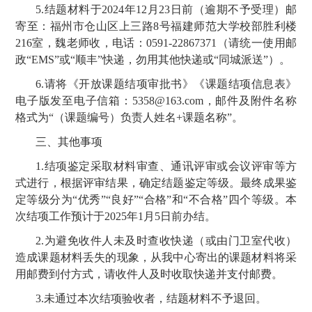
5.结题材料于2024年12月23日前（逾期不予受理）邮
寄至：福州市仓山区上三路8号福建师范大学校部胜利楼
216室，魏老师收，电话：0591-22867371（
请统一使用邮
政
“EMS”或“顺丰”快递，勿用其他快递或“同城派送”
）。
6.请将《开放课题结项审批书》《课题结项信息表》
电子版发至电子信箱：5358@163.com，邮件及附件名称
格式为“（课题编号）负责人姓名+课题名称”。
三、其他事项
1.结项鉴定采取材料审查、通讯评审或会议评审等方
式进行，根据评审结果，确定结题鉴定等级。最终成果鉴
定等级分为“优秀”“良好”“合格”和“不合格”四个等级。本
次结项工作预计于2025年1月5日前办结。
2.为避免收件人未及时查收快递（或由门卫室代收）
造成课题材料丢失的现象，从我中心寄出的课题材料将采
用邮费到付方式，请收件人及时收取快递并支付邮费。
3.未通过本次结项验收者，结题材料不予退回。