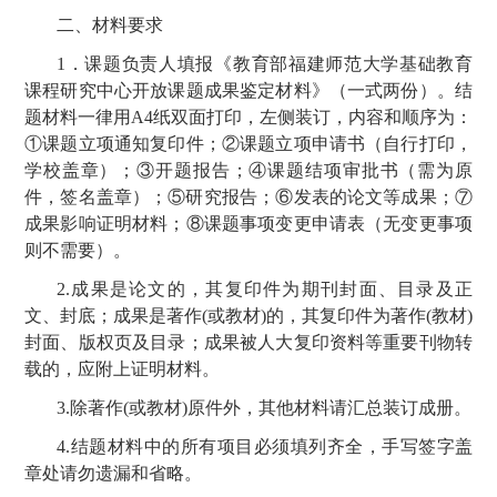
二、材料要求
1．课题负责人填报《教育部福建师范大学基础教育
课程研究中心开放课题成果鉴定材料》（一式两份）。结
题材料一律用A4纸双面打印，左侧装订，内容和顺序为：
①课题立项通知复印件；②课题立项申请书（自行打印，
学校盖章）；③开题报告；④课题结项审批书（需为原
件，签名盖章）；⑤研究报告；⑥发表的论文等成果；⑦
成果影响证明材料；⑧课题事项变更申请表（无变更事项
则不需要）。
2.成果是论文的，其复印件为期刊封面、目录及正
文、封底；成果是著作(或教材)的，其复印件为著作(教材)
封面、版权页及目录；成果被人大复印资料等重要刊物转
载的，应附上证明材料。
3.除著作(或教材)原件外，其他材料请汇总装订成册。
4.结题材料中的所有项目必须填列齐全，手写签字盖
章处请勿遗漏和省略。