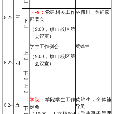
午
学校：
党建相关工作
林伟川、詹红燕
6.22
三
部署会
下
午
（
9:00，旗山校区第
十会议室）
学生工作例会
黄锦生
上
（
9:00，旗山校区第
午
6.23
四
十会议室）
下
午
上
午
学院：
学院
学生工作
黄锦生，全体辅
6.24
五
导员
例会
下
（学生事务管理
（
1
6
:00，人文楼60
4