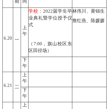
期
间
学校：
2022届学生毕
林伟川、黄锦生
业典礼暨学位授予仪
詹红燕、陈媛媛
式
上
午
6.20
一
（
7:00，旗山校区东
区田径场）
下
午
上
午
6.21
二
下
午
上